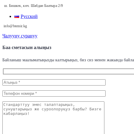
ш. Бишкек, көч. Шабдан Баатыра 2/9
Русский
info@btemir.kg
Чалууну сурануу
Баа сметасын алыңыз
Байланыш маалыматыңызды калтырыңыз, биз сиз менен жакында байл