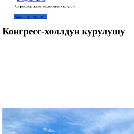
Суроолор жана техникалык колдоо
Баасын сураңыз
Конгресс-холлдун курулушу