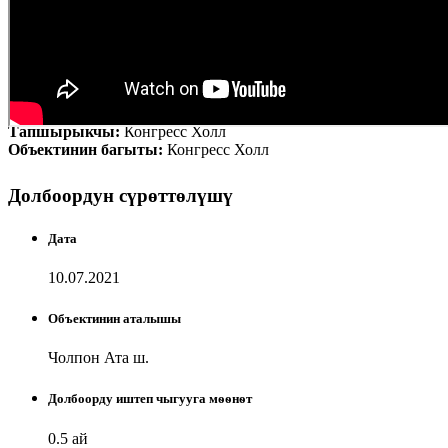
Тапшырыкчы:
Конгресс Холл
Объектинин багыты:
Конгресс Холл
Долбоордун сүрөттөлүшү
Дата
10.07.2021
Объектинин аталышы
Чолпон Ата ш.
Долбоорду иштеп чыгууга мѳѳнѳт
0.5 ай