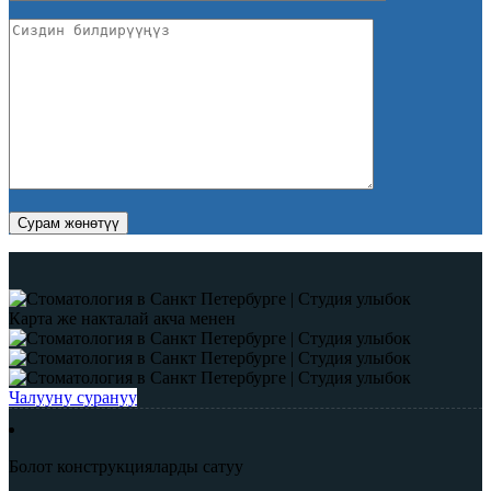
Карта же накталай акча менен
Чалууну сурануу
Болот конструкцияларды сатуу