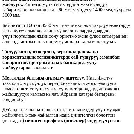
жабдуусу.
Иштетилүүчү тетиктердин максималдуу
габариттери: калыӊдыгы – 80 мм, узундугу 14000 мм, туурасы
3000 мм.
Бийиктиги 160тан 3500 мм ге чейинки эки таврлуу өзөктөрдү
жана кутучалык кесилиштүү колонналарды даярдоо
үчүн порталдык жыйноочу орнотмо жана флюс катмарынын
алдында автоматтык ширетүү аппараттары колдонулат.
Тилүү, көзөө, зенкерлөө, вертикалдык жана
горизонталдык тегиздикктерде сай түшүрүү заманбап
санариптик программалык башкарылуучу
жабдууларда
аткарылат.
Металлды бытыра агымдуу иштетүү
. Натыйжалуу
тазалоого мүмкүндүк берет, бекемдикти жогорулатууга
көмөктөшөт, үстүнө сүртүлүүчү материалдардын жакшы
жабышуусун камсыз кылат. Абразив катары бытыраны
колдонобуз.
Дубалдык жана чатырлык сэндвич-панелдер үчүн муздак
жайылган, ысык жайылган жана цинктелген болоттон
(лентадан)
ийилген профиль (швеллер) өндүрүүчүстан
.