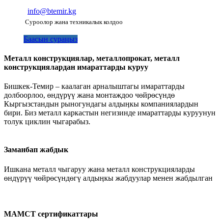
info@btemir.kg
Суроолор жана техникалык колдоо
Баасын сураңыз
Металл конструкциялар, металлопрокат, металл
конструкциялардан имараттарды куруу
Бишкек-Темир – каалаган арналыштагы имараттарды
долбоорлоо, өндүрүү жана монтаждоо чөйрөсүндө
Кыргызстандын рыногундагы алдыӊкы компаниялардын
бири. Биз металл каркастын негизинде имараттарды куруунун
толук циклин чыгарабыз.
Заманбап жабдык
Ишкана металл чыгаруу жана металл конструкцияларды
өндүрүү чөйрөсүндөгү алдыӊкы жабдуулар менен жабдылган
МАМСТ сертификаттары