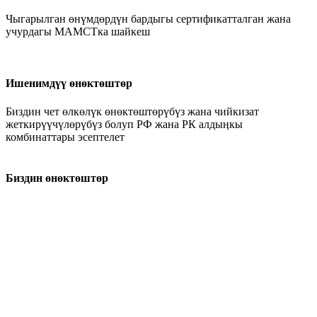
Чыгарылган өнүмдөрдүн бардыгы сертификатталган жана
учурдагы МАМСТка шайкеш
Ишенимдүү ѳнѳктѳштѳр
Биздин чет өлкөлүк өнөктөштөрүбүз жана чийкизат
жеткирүүчүлөрүбүз болуп РФ жана РК алдыӊкы
комбинаттары эсептелет
Биздин өнөктөштөр