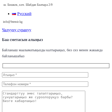
ш. Бишкек, көч. Шабдан Баатыра 2/9
Русский
info@btemir.kg
Чалууну сурануу
Баа сметасын алыңыз
Байланыш маалыматыңызды калтырыңыз, биз сиз менен жакында
байланышабыз