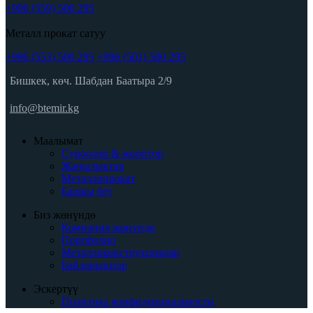
+996 (559) 500 295
Металл прокат сатуу
+996 (553) 500 295
+996 (501) 500 295
Бишкек, көч. Шабдан Баатыра 2/9
info@btemir.kg
Маалымат
Суроолор & жооптор
Жаңылыктар
Металлопрокат
Башкы бет
Биз жөнүндө
Компания жөнүндө
Портфолио
Металлоконструкциялар
Байланыштар
Эскертүү
Политика конфиденциальности