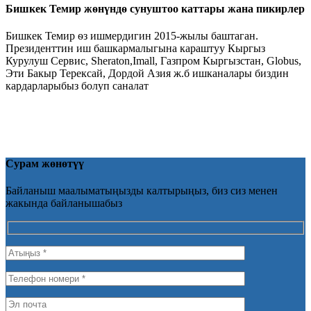
Бишкек Темир жѳнүндѳ сунуштоо каттары жана пикирлер
Бишкек Темир ѳз ишмердигин 2015-жылы баштаган.
Президенттин иш башкармалыгына караштуу Кыргыз
Курулуш Сервис, Sheraton,Imall, Газпром Кыргызстан, Globus,
Эти Бакыр Терексай, Дордой Азия ж.б ишканалары биздин
кардарларыбыз болуп саналат
Сурам жөнөтүү
Байланыш маалыматыңызды калтырыңыз, биз сиз менен
жакында байланышабыз