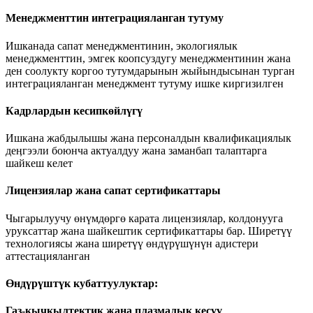
Менеджменттин интеграцияланган тутуму
Ишканада сапат менеджментинин, экологиялык
менеджменттин, эмгек коопсуздугу менеджментинин жана
ден соолукту коргоо тутумдарынын жыйындысынан турган
интеграцияланган менеджмент тутуму ишке киргизилген
Кадрлардын кесипкөйлүгү
Ишкана жабдылышы жана персоналдын квалификациялык
деӊгээли боюнча актуалдуу жана заманбап талаптарга
шайкеш келет
Лицензиялар жана сапат сертификаттары
Чыгарылуучу өнүмдөргө карата лицензиялар, колдонууга
уруксаттар жана шайкештик сертификаттары бар. Ширетүү
технологиясы жана ширетүү өндүрүшүнүн адистери
аттестацияланган
Өндүрүштүк кубаттуулуктар:
Газ-кычкылтектик жана плазмалык кесүү