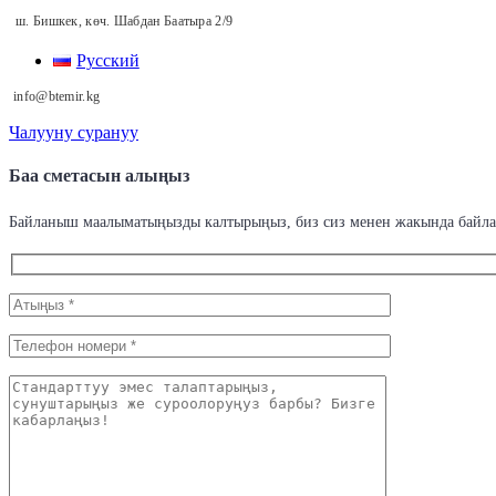
ш. Бишкек, көч. Шабдан Баатыра 2/9
Русский
info@btemir.kg
Чалууну сурануу
Баа сметасын алыңыз
Байланыш маалыматыңызды калтырыңыз, биз сиз менен жакында байл