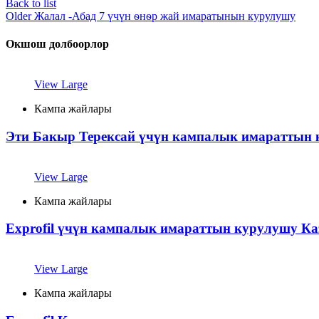
Back to list
Older
Жалал -Абад 7 үчүн ѳнѳр жай имаратынын курулушу
Окшош долбоорлор
View Large
Кампа жайлары
Эти Бакыр Терексай үчүн кампалык имараттын
View Large
Кампа жайлары
Exprofil үчүн кампалык имараттын курулушу Ка
View Large
Кампа жайлары