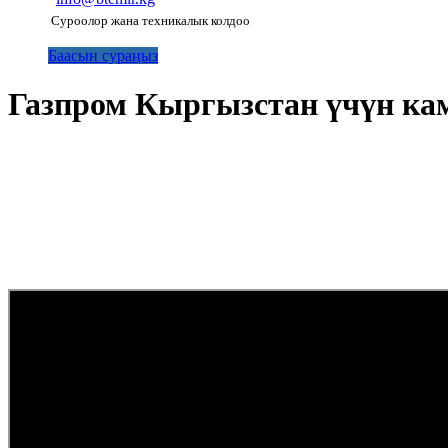
Суроолор жана техникалык колдоо
Баасын сураңыз
Газпром Кыргызстан үчүн к