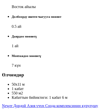
Восток айылы
Долбоорду иштеп чыгууга мѳѳнѳт
0.5 ай
Даярдоо мѳѳнѳтү
1 ай
Монтаждоо мѳѳнѳтү
7 күн
Өлчөмдөр
50х11 м
1 кабат
550 м2
Кабаттын бийиктиги: 1 кабат 6 м
Newer
Дордой Азия үчүн Соода комплексинин курулушу