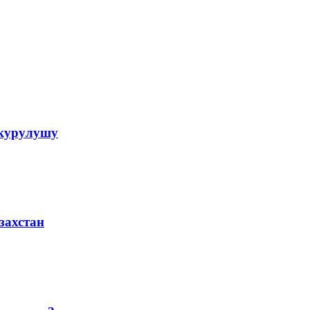
 курулушу
захстан