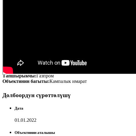
Тапшырыкчы:
Газпром
Объектинин багыты:
Кампалык имарат
Долбоордун сүрөттөлүшү
Дата
01.01.2022
Объектинин аталышы