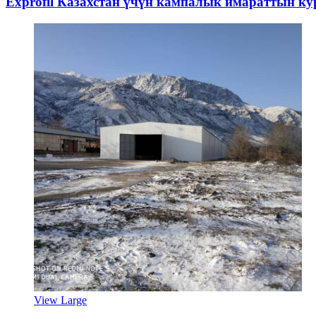
Exprofil Казахстан үчүн кампалык имараттын к
View Large